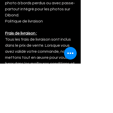
photo à bords perdus ou avec passe-
partout intégré pour les photos sur
Dibond.
Politique de livraison
Frais de livraison :
Tous les frais de livraison sont inclus
dans le prix de vente. Lorsque vous
avez validé votre commande, nous
mettons tout en œuvre pour vous
livrer dans les meilleures conditions et
les meilleurs délais. Nous faisons
appel à un studio d'impression
professionnel en qui nous avons
toute confiance car nous avons à
multiples reprises tester leur
professionnalisme et leur constance.
Entre la commande et la livraison il
faut compter environ 7 jours