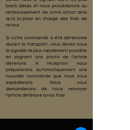
brefs délais et nous procéderons au
remboursement de votre achat ainsi
qu’à la prise en charge des frais de
retour.
Si votre commande a été détériorée
durant le transport, vous devez nous
le signaler le plus rapidement possible
en joignant une photo de l’article
détérioré. A réception nous
préparerons automatiquement une
nouvelle commande que nous vous
expédierons. Nous vous
demanderons de nous renvoyer
l’article détérioré à nos frais
.