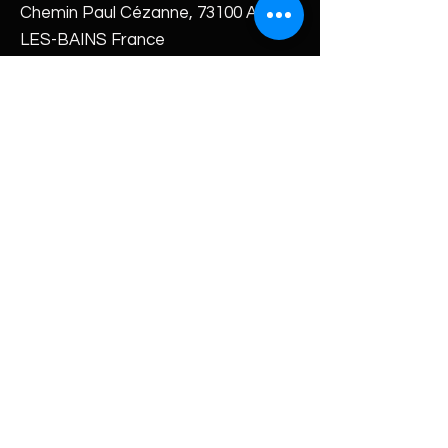
Chemin Paul Cézanne, 73100 AIX-
LES-BAINS France
Tél :
06 47 85 66 99
E-mail :
christophebaudot@icloud.com
Boutique
Galeries
Blog
Mon histoire
Abonnements
Nous contacter
FAQ
Expédition et retours
Termes et conditions
Moyens de paiement
Mentions légales