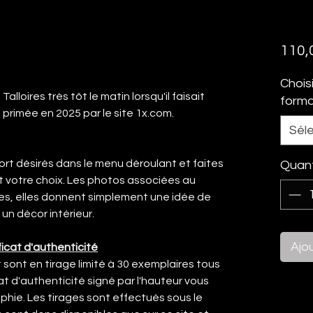
110,
Chois
lloires très tôt le matin lorsqu'il faisait
form
 primée en 2025 par le site 1x.com.
Sél
ort désirés dans le menu déroulant et faites
Quant
t votre choix. Les photos associées au
les, elles donnent simplement une idée de
un décor intérieur.
Ajo
icat d'authenticité
sont en tirage limité à 30 exemplaires tous
at d'authenticité signé par l'hauteur vous
hie. Les tirages sont effectués sous le