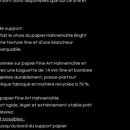
sont donc disponibles que sur ce site et
e support :
fait le choix du papier Hahnemühle Bright
une texture fine et d’une blancheur
marquable.
primée sur papier Fine Art Hahnemühle et
avec une baguette de 14 mm fine et bombée
s gérées durablement, passe-partout
rylique fabriqué en matière recyclée à 70 %.
 papier Fine Art Hahnemühle
ort rigide, léger et extrêmement stable prêt
ésirez.
t possibles :
 jusqu'au bord du support papier