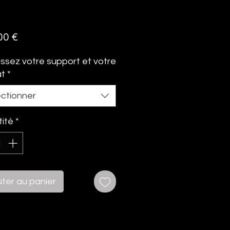
Prix
00 €
issez votre support et votre
at
*
ectionner
ité
*
uter au panier