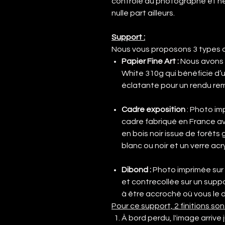
contrôle du photographe et ne 
nulle part ailleurs.
Support :
Nous vous proposons 3 types d
Papier Fine Art :
Nous avons 
White 310g qui bénéficie d’
éclatante pour un rendu re
Cadre exposition
: Photo im
cadre fabriqué en France 
en bois noir issue de forêt
blanc ou noir et un verre ac
Dibond
:
Photo imprimée sur
et contrecollée sur un supp
à être accroché où vous le d
Pour ce support, 2 finitions son
À bord perdu, l'image arrive