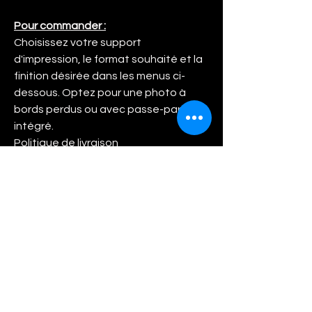
Pour commander :
Choisissez votre support
d'impression, le format souhaité et la
finition désirée dans les menus ci-
dessous. Optez pour une photo à
bords perdus ou avec passe-partout
intégré.
Politique de livraison
Frais de livraison :
Tous les frais de livraison sont inclus
dans le prix de vente. Lorsque vous
avez validé votre commande, nous
mettons tout en œuvre pour vous
livrer dans les meilleures conditions et
les meilleurs délais. Nous faisons
appel à un studio d'impression
professionnel en qui nous avons