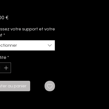
Prix
00 €
issez votre support et votre
at
*
ectionner
ité
*
uter au panier