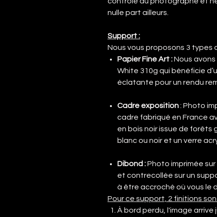
contrôle du photographe et ne 
nulle part ailleurs.
Support :
Nous vous proposons 3 types d
Papier Fine Art :
Nous avons 
White 310g qui bénéficie d’
éclatante pour un rendu re
Cadre exposition
: Photo im
cadre fabriqué en France 
en bois noir issue de forêt
blanc ou noir et un verre ac
Dibond
:
Photo imprimée sur
et contrecollée sur un supp
à être accroché où vous le d
Pour ce support, 2 finitions son
À bord perdu, l'image arrive