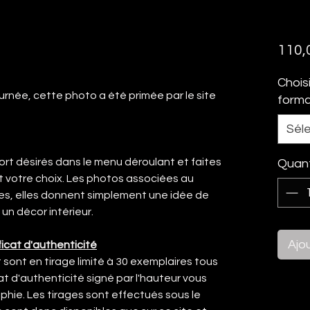
110,
Chois
urnée, cette photo a été primée par le site
form
Sél
ort désirés dans le menu déroulant et faites
Quant
t votre choix. Les photos associées au
les, elles donnent simplement une idée de
un décor intérieur.
Ajo
icat d'authenticité
sont en tirage limité à 30 exemplaires tous
at d'authenticité signé par l'hauteur vous
hie. Les tirages sont effectués sous le