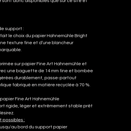
sont donc disponibles que sur ce site et
e support :
fait le choix du papier Hahnemühle Bright
une texture fine et d’une blancheur
marquable.
primée sur papier Fine Art Hahnemühle et
avec une baguette de 14 mm fine et bombée
s gérées durablement, passe-partout
rylique fabriqué en matière recyclée à 70 %.
 papier Fine Art Hahnemühle
ort rigide, léger et extrêmement stable prêt
ésirez.
t possibles :
 jusqu'au bord du support papier