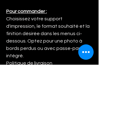
Pour commander :
Choisissez votre support
d'impression, le format souhaité et la
finition désirée dans les menus ci-
dessous. Optez pour une photo à
bords perdus ou avec passe-partout
intégré.
Politique de livraison
Frais de livraison :
Tous les frais de livraison sont inclus
dans le prix de vente. Lorsque vous
avez validé votre commande, nous
mettons tout en œuvre pour vous
livrer dans les meilleures conditions et
les meilleurs délais. Nous faisons
appel à un studio d'impression
professionnel en qui nous avons