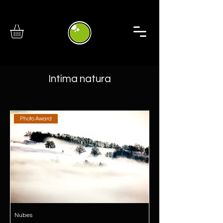
Intima natura
Photo Award
Nubes