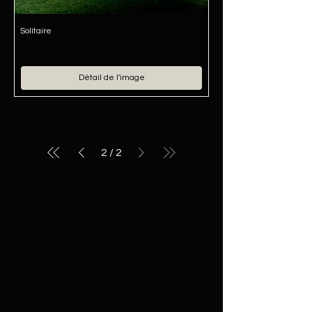
Solitaire
Détail de l'image
2
/
2