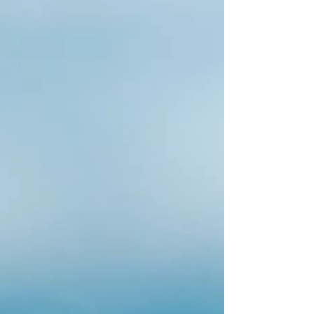
espace apaisant et ressourçant. Ces
œuvres en édition limitée, imprimées
sur supports premium comme le
Dibond, deviennent de véritables
pièces d'exposition qui valorisent
couloirs, salles de réunion et bureaux
de direction. Pour les dirigeants,
décorer les espaces collectifs reflète
la personnalité d